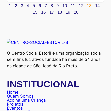
1
2
3
4
5
6
7
8
9
10
11
12
13
14
15
16
17
18
19
20
O Centro Social Estoril é uma organização social
sem fins lucrativos fundada há mais de 54 anos
na cidade de São José do Rio Preto.
INSTITUCIONAL
Home
Quem Somos
Acolha uma Criança
Projetos
Eventos